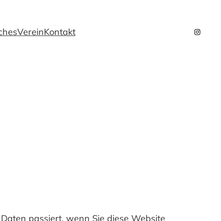
iches
Verein
Kontakt
Instag
Daten passiert, wenn Sie diese Website